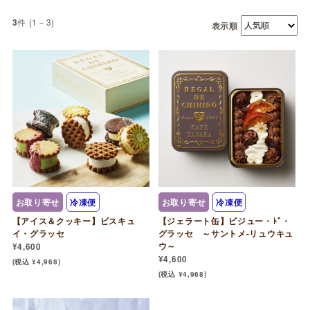
件 (1－3)
3
表示順
お取り寄せ
冷凍便
お取り寄せ
冷凍便
【アイス＆クッキー】ビスキュ
【ジェラート缶】ビジュー・ﾄﾞ・
イ・グラッセ
グラッセ ～サントメ-リュウキュ
ウ～
¥4,600
¥4,600
(税込 ¥4,968)
(税込 ¥4,968)