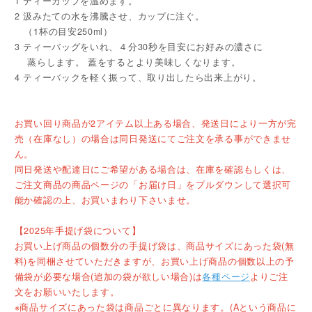
1 ティーカップを温めます。
2 汲みたての水を沸騰させ、カップに注ぐ。
（1杯の目安250ml）
3 ティーバッグをいれ、４分30秒を目安にお好みの濃さに
蒸らします。 蓋をするとより美味しくなります。
4 ティーバックを軽く振って、取り出したら出来上がり。
お買い回り商品が2アイテム以上ある場合、発送日により一方が完
売（在庫なし）の場合は同日発送にてご注文を承る事ができませ
ん。
同日発送や配達日にご希望がある場合は、在庫を確認もしくは、
ご注文商品の商品ページの「お届け日」をプルダウンして選択可
能か確認の上、お買いまわり下さいませ。
【2025年手提げ袋について】
お買い上げ商品の個数分の手提げ袋は、商品サイズにあった袋(無
料)を同梱させていただきますが、お買い上げ商品の個数以上の予
備袋が必要な場合(追加の袋が欲しい場合)は
各種ページ
よりご注
文をお願いいたします。
※商品サイズにあった袋は商品ごとに異なります。(Aという商品に